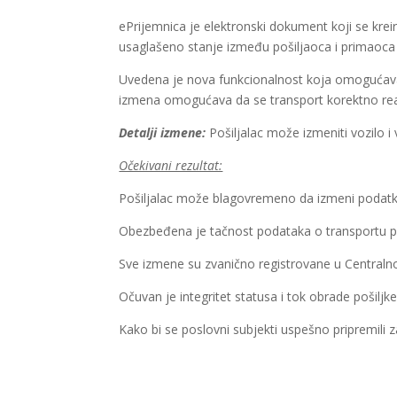
ePrijemnica je elektronski dokument koji se krei
usaglašeno stanje između pošiljaoca i primaoca
Uvedena je nova funkcionalnost koja omogućava 
izmena omogućava da se transport korektno realiz
Detalji izmene:
Pošiljalac može izmeniti vozilo i
Očekivani rezultat:
Pošiljalac može blagovremeno da izmeni podatke
Obezbeđena je tačnost podataka o transportu p
Sve izmene su zvanično registrovane u Centralno
Očuvan je integritet statusa i tok obrade pošiljke
Kako bi se poslovni subjekti uspešno pripremili