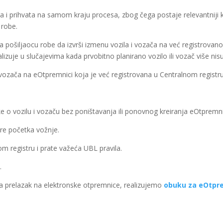
ra i prihvata na samom kraju procesa, zbog čega postaje relevantniji k
 robe.
pošiljaocu robe da izvrši izmenu vozila i vozača na već registrovan
uje u slučajevima kada prvobitno planirano vozilo ili vozač više nisu 
 vozača na eOtpremnici koja je već registrovana u Centralnom registru
 o vozilu i vozaču bez poništavanja ili ponovnog kreiranja eOtpremn
re početka vožnje.
m registru i prate važeća UBL pravila.
.
 za prelazak na elektronske otpremnice, realizujemo
obuku za eOtpr