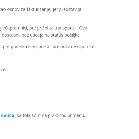
ao osnov za fakturisanje, jer predstavlja
oj eOtpremnici, pre početka transporta. Ova
dostupni, bez uticaja na status pošiljke.
, pre početka transporta i pre potvrde isporuke.
ice.
emnice
, sa fokusom na praktičnu primenu.