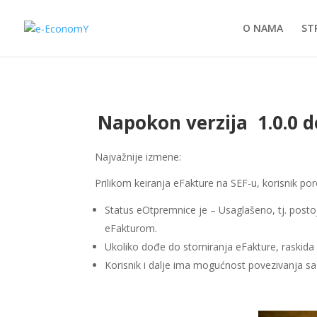
O NAMA
ST
Napokon verzija 1.0.0 
Najvažnije izmene:
Prilikom keiranja eFakture na SEF-u, korisnik 
Status eOtpremnice je – Usaglašeno, tj. posto
eFakturom.
Ukoliko dođe do storniranja eFakture, raskid
Korisnik i dalje ima mogućnost povezivanja s