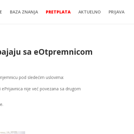
E
BAZA ZNANJA
PRETPLATA
AKTUELNO
PRIJAVA
spajaju sa eOtpremnicom
Prijemnicu pod sledećim uslovima:
 i ePrijavnica nije već povezana sa drugom
e.