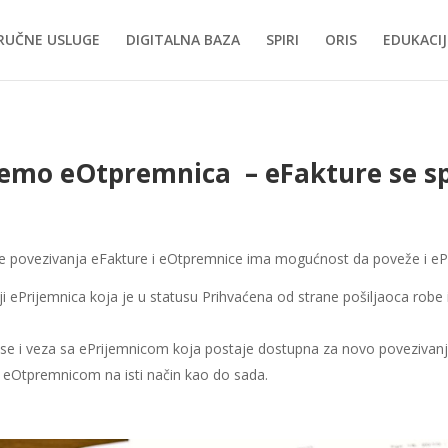
RUČNE USLUGE
DIGITALNA BAZA
SPIRI
ORIS
EDUKACIJ
demo eOtpremnica – eFakture se 
pore povezivanja eFakture i eOtpremnice ima mogućnost da poveže i e
ji ePrijemnica koja je u statusu Prihvaćena od strane pošiljaoca robe
a se i veza sa ePrijemnicom koja postaje dostupna za novo povezivanj
a eOtpremnicom na isti način kao do sada.