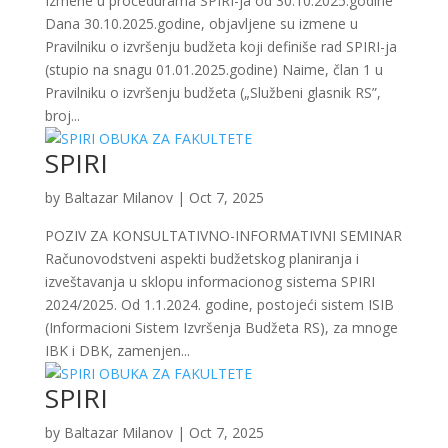
Izmene u procedurama SPIRI-ja od 30.10.2025.godine
Dana 30.10.2025.godine, objavljene su izmene u
Pravilniku o izvršenju budžeta koji definiše rad SPIRI-ja
(stupio na snagu 01.01.2025.godine) Naime, član 1 u
Pravilniku o izvršenju budžeta („Službeni glasnik RS”,
broj...
SPIRI
by
Baltazar Milanov
|
Oct 7, 2025
POZIV ZA KONSULTATIVNO-INFORMATIVNI SEMINAR
Računovodstveni aspekti budžetskog planiranja i
izveštavanja u sklopu informacionog sistema SPIRI
2024/2025. Od 1.1.2024. godine, postojeći sistem ISIB
(Informacioni Sistem Izvršenja Budžeta RS), za mnoge
IBK i DBK, zamenjen...
SPIRI
by
Baltazar Milanov
|
Oct 7, 2025