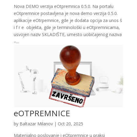
Nova DEMO verzija eOtpremnica 0.5.0. Na portalu
eOtpremnice postavljena je nova demo verzija 0.5.0.
aplikacije eOtrpemnice, gde je dodata opcija za unos š
i f r e objekta, gde je terminološki u eOtpremnicama,
usvojen naziv SKLADIŠTE, umesto uobičajenog naziva
–...
eOTPREMNICE
by
Baltazar Milanov
|
Oct 20, 2025
Materijalno poslovanje i eOtpremnice u praksi